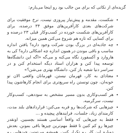
گزیده‌ای از نکاتی که برای من جالب بود رو اینجا می‌یارم:
شکست، مقدمه و پیش‌نیاز پیروزی نیست. نرخ موفقیت برای
شرکت‌های بعدی کارآفرین‌های موفق ۳۴ درصده، برای
کارآفرین‌های شکست خورده در کسب‌وکار قبلی ۲۳ درصده و
برای کسایی که تازه هم شروع می‌کنن همین میزانه.
چه جاذبه‌ای در بزرگ بودن شرکت وجود داره؟ یافتن اندازه
مناسب و باقی موندن در همون اندازه چه اشکالی داره؟ کی به
هاروارد و آکسفورد نگاه می‌کنه و می‌گه «اگه این دانشگاه‌ها
توسعه پیدا کنن و هزاران استاد دیگه استخدام کنن و در
سراسر دنیا شعبه باز کنن، دانشگاه بهتری می‌شن؟»
معتادای به کار، قهرمان نیستن. قهرمانان واقعی الان تو
خونه‌ان، چون تونستن راه سریع‌تری برای انجام کارهاشون پیدا
کنن.
هر کسب‌وکاری بدون مسیر مشخص به سوددهی، کسب‌و‌کار
نیست، سرگرمیه.
چیزهایی که شرکت‌ها رو فربه می‌کنن: قراردادهای بلند مدت،
کارمندای زیاد، جلسات، فرایندهای پیچیده و …
فقط به چیزهایی که واقعاً اساسی هستند بچسبین. اونقدر
چیزها رو کم کنین تا فقط مهم‌ترین چیزها باقی بمونن. بعدش
دوباره این کار رو تکرار کنین. همیشه می‌تونین چیزهایی رو