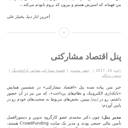
من فهماند که اسیرش هستم و بیرون که بروم نابودم می‌کند…
آخرین انار دنیا، بختیار علی
اسیر
پنل اقتصاد مشارکتی
ژانویه 16, 2017
جعفر محمدی
اقتصاد مشارکتی
،
همایش
،
کرادفاندینگ
نوشتن دیدگاه
خبر متن پیاده شده پنل «اقتصاد مشارکتی» در ششمین همایش
«بانکداری الکترونیک و نظام‌های پرداخت»، که من نیز در آن حضور
داشتم، رو در
اینجا
ببینین. بخش‌های مربوط به صحبت‌های خودم رو در
پایین آوردم:
مدیر پنل:
چون دکتر محمدی عضو کارگروه تدوین و دستورالعمل
تأمین مالی جمعی بودند و مدیر یک سایت CrowdFunding هستند،