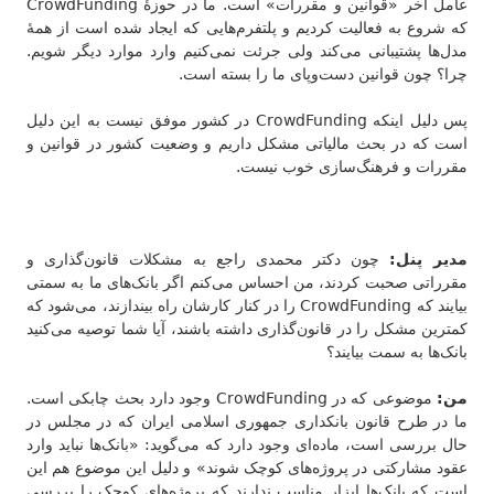
عامل آخر «قوانین و مقررات» است. ما در حوزهٔ CrowdFunding
که شروع به فعالیت کردیم و پلتفرم‌هایی که ایجاد شده است از همهٔ
مدل‌ها پشتیبانی می‌کند ولی جرئت نمی‌کنیم وارد موارد دیگر شویم.
چرا؟ چون قوانین دست‌وپای ما را بسته است.
پس دلیل اینکه CrowdFunding در کشور موفق نیست به این دلیل
است که در بحث مالیاتی مشکل داریم و وضعیت کشور در قوانین و
مقررات و فرهنگ‌سازی خوب نیست.
مدیر پنل:
چون دکتر محمدی راجع به مشکلات قانون‌گذاری و
مقرراتی صحبت کردند، من احساس می‌کنم اگر بانک‌های ما به سمتی
بیایند که CrowdFunding را در کنار کارشان راه بیندازند، می‌شود که
کمترین مشکل را در قانون‌گذاری داشته باشند، آیا شما توصیه می‌کنید
بانک‌ها به سمت بیایند؟
من:
موضوعی که در CrowdFunding وجود دارد بحث چابکی است.
ما در طرح قانون بانکداری جمهوری اسلامی ایران که در مجلس در
حال بررسی است، ماده‌ای وجود دارد که می‌گوید: «بانک‌ها نباید وارد
عقود مشارکتی در پروژه‌های کوچک شوند» و دلیل این موضوع هم این
است که بانک‌ها ابزار مناسب ندارند که پروژه‌های کوچک را بررسی