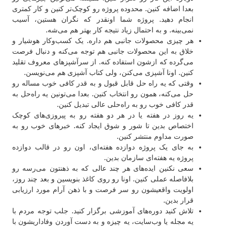
بعدا اضافه کنین. محدوده پروژه رو کوچک‌تر کنین و کار کمتری
انجام دهید. پروژه شما اونقدر که نگران هستین، آسیب
نمی‌بینه. و به احتمال زیاد نتیجه کار بهتر هم می‌شه.
هر چیزی محصولات جانبی هم داره. یک کسب‌و‌کار هوشیار و
خلاق به این محصولات جانبی هم توجه می‌کنه و دنبال فرصت
می‌گرده که ازشون استفاده کنه. از سرآشپزهای معروف تقلید
کنین. اونا آشپزی می‌کنن، ولی کتاب آشپزی هم می‌نویسن.
وقتی که یه راه حل قابل قبول و به قدر کافی خوب مساله رو
حل می‌کنه، همون رو انتخاب کنین. بعدا می‌تونین یه راه‌حل به
قدر کافی خوب رو به راه‌حلی عالی تبدیل کنین.
یه روز در هفته یا در هر دو هفته رو به پیروزی‌های کوچک
اختصاص بدین تا شور و شوق ایجاد کنه. خبرهای خوب رو به
صورت مداوم منتشر کنین.
به جای یک پروژه دوازده هفته‌ای، اون رو در قالب دوازده
پروژه یه هفته‌ای سازمان بدین.
سعی نکنین ایده‌های هر چند عالی که به ذهنتون می‌رسه رو
بلافاصله عملی کنین. اونا رو روی کاغذ بنویسین و بعد چند روز،
اولویت واقعیشون رو سر فرصت و با ذهن آرام مورد ارزیابی
قرار بدین.
تلاش کنید دوره‌های آموزشی برگزار کنید. جلب توجه مردم با
یه مجله یا وب‌سایت، یه چیزه و به دست آوردن وفاداریشون با