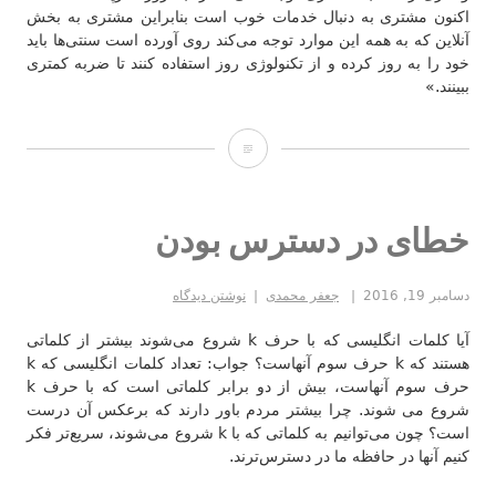
اکنون مشتری به دنبال خدمات خوب است بنابراین مشتری به بخش
آنلاین که به همه این موارد توجه می‌کند روی آورده است سنتی‌ها باید
خود را به روز کرده و از تکنولوژی روز استفاده کنند تا ضربه کمتری
ببینند.»
تاکسی‌یابی
آنلاین؛
آره
خطای در دسترس بودن
یا
دسامبر 19, 2016
جعفر محمدی
نوشتن دیدگاه
نه؟
آیا کلمات انگلیسی که با حرف k شروع می‌شوند بیشتر از کلماتی
هستند که k حرف سوم آنهاست؟ جواب: تعداد کلمات انگلیسی که k
حرف سوم آنهاست، بیش از دو برابر کلماتی است که با حرف k
شروع می شوند. چرا بیشتر مردم باور دارند که برعکس آن درست
است؟ چون می‌توانیم به کلماتی که با k شروع می‌شوند، سریع‌تر فکر
کنیم آنها در حافظه ما در دسترس‌ترند.