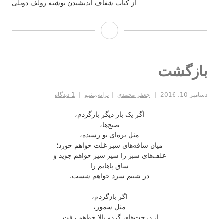
از کتاب شفاف اندیشیدن نوشته رولف دوبلی
خطای
در
دسترس
بازگشت
بودن
دسامبر 10, 2016
جعفر محمدی
ترانه
،
پشیو
1 دیدگاه
اگر یک بار دیگر بازگردم،
صبح‌ها،
مثل بره‌ای نو رسیده،
میان ساقه‌های سبز غلت خواهم خورد؛
علف‌های سبز را سیر سیر خواهم جوید و
ساق پاهایم را
در شبنم سرد خواهم شست.
اگر بازگردم،
مثل سمور،
از درخت‌های گردو بالا خواهم رفت.