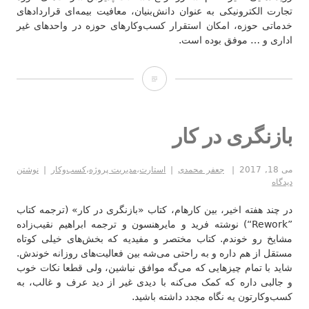
تجارت‌ الکترونیکی به عنوان دانش‌بنیان، معافیت بیمه‌ای قراردادهای
خدماتی حوزه، امکان استقرار کسب‌وکارهای حوزه در واحدهای غیر
اداری و … موفق بوده است.
مخالف
ایجاد
مجوزهای
بازنگری در کار
جدید
می 18, 2017
جعفر محمدی
استارت
،
مدیریت پروژه
،
کسب‌وکار
نوشتن
در
دیدگاه
حوزه
در چند هفته اخیر، بین کارهام، کتاب «بازنگری در کار» (ترجمه کتاب
کسب‌وکارهای
‪“Rework”‬) نوشته فرید و مایرهنسون و ترجمه ابراهیم نقیب‌زاده
مشایخ رو خوندم. کتاب مختصر و مفیدیه که بخش‌های خیلی کوتاه
اینترنتی
مستقل از هم داره و به راحتی می‌شه بین فعالیت‌های روزانه خوندش.
شاید با تمام چیزهایی که می‌گه موافق نباشین، ولی قطعا نکات خوب
هستیم.
و جالبی داره که کمک می‌کنه با دیدی غیر از دید عرف و غالب، به
کسب‌وکارتون یه نگاه مجدد داشته باشید.