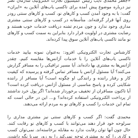
«جعفر محمدی نایب رئیس کمیسیون تجارت الکترونیک سازمان نصر
نیز درباره موضوع پیش آمده برای تاکسی یاب‌های آنلاین به «ایران»
گفت: با به وجود آمدن کسب و کارهای نو، کسب و کارهای سنتی رودر
روی آنها قرار گرفته‌اند. متأسفانه در کسب و کارهای سنتی مشتری
مداری وجود ندارد و چون مردم تشنه دریافت خدمات خوب هستند و
رضایت مشتری در اولویت قرار دارد بنابراین به سمت کسب و کارهای
نو مانند تاکسی یاب‌های آنلاین سوق پیدا کرده‌اند.
کارشناس تجارت الکترونیکی افزود: به‌عنوان نمونه بیایید خدمات
تاکسی یاب‌های آنلاین را با خدمات آژانس‌ها مقایسه کنیم. چقدر
آژانس‌ها به مشتری بها داده‌اند. آیا مسیر ترافیکی را به مسافر گزارش
می‌کنند؟ آیا مسئول آژانس با مسافر تماس گرفته و پرسیده که کیفیت
کار و رفتار راننده و رانندگی او چگونه است؟ آیا مسافر از راننده
شکایتی کرده و پاسخ مناسبی از مسئول آژانس دریافت کرده است؟
آیا تاکنون مسافران از تخفیف برخوردار شده‌اند؟ اگر پول خرد نداشتند
از پرداخت الکترونیکی استفاده کرده‌اند؟ و… این در حالی است که
تمام این خدمات را کسب و کارهای نو به مردم ارائه می‌دهند.
محمدی گفت: اگر کسب و کار‌های سنتی نیز مشتری مداری را
سرلوحه خود قرار دهند می‌توانند با کسب و کارهای نو رقابت کنند.
حال چون آنها توان رقابت ندارد به مقابله برخاسته‌اند. نمی‌توان کسب
و کاری را که به مشتری توجه نمی‌کند را به زور سرپا نگه داشت.