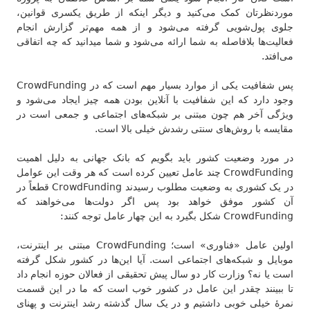
موردنظرتان کمک می‌کنید و دیگر اینکه از طریق یکسری قوانین،
جلوی پول‌شویی گرفته می‌شود و از همه مهم‌تر گزارش انجام
فعالیت‌ها بلافاصله به شما ارائه می‌شود و شما میدانید که چه اتفاقی
می‌افتد.
پس شفافیت یکی از موارد بسیار مهم است که در CrowdFunding
وجود دارد که این شفافیت با آنلاین بودن همه چیز ایجاد می‌شود و
ویژگی آخر هم چون مبتنی بر شبکه‌های اجتماعی و جمعی است در
مقایسه با روش‌های سنتی رشدش خیلی بالا است.
در مورد وضعیت کشور باید بگویم که بانک جهانی به دلیل اهمیت
CrowdFunding چند عامل تعیین کرده است که هر وقت این عوامل
در یک کشوری به وضعیت مطلوب رسیدند CrowdFunding قطعاً در
آن کشور موفق خواهد بود پس اگر دولت‌ها می‌خواهند که
CrowdFunding شکل بگیرد به این چهار عامل توجه کنند:
اولین عامل «فناوری» است؛ CrowdFunding مبتنی بر اینترنت،
موبایل و شبکه‌های اجتماعی است. آیا این‌ها در کشور شکل گرفته
است یا نه؟ وزارت کار دو سال پیش تحقیقی از فعالان حوزه انجام داد
تا ببینند چقدر این عامل در کشور خوب است که ما در این قسمت
نمرهٔ خیلی خوبی داشتیم و در یک سال گذشته رشد اینترنت و پهنای