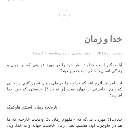
بازگشت
خدا و زمان
دسامبر 3, 2016
جعفر محمدی
زمان
،
فلسفه
2 پاسخ
آیا ممکن است خداوند نظر خود را در مورد قوانینی که بر جهان و
زندگی انسان‌ها حاکم است تغییر دهد؟
این امر مسلتزم اینه که خداوند را در طی زمان تصور کنیم. در حالی
که زمان خاصیتی از جهان است [و نه خدا!]. خاصیتی که خود خدا
آفریده!
تاریخچه زمان، استفن هاوکینگ
پ.ن.۱:
مهرداد می‌گه که «مفهوم زمان یک واقعیت خارجیه که ما
هم در چاوچوب اون هستیم. یعنی زمان خاصیت جهانه و نه خدا. ولی