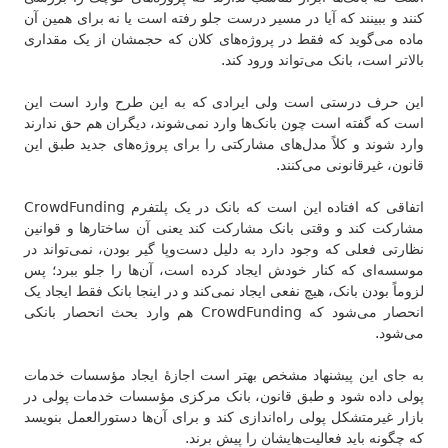
کنند و ببینند که آیا در مسیر درست جلو رفته است یا نه برای همین آن
ماده می‌گوید که فقط در پروژه‌های کلان که حجمشان از یک مقداری
بالاتر است، بانک می‌تواند ورود کند.
این حرف درستی است ولی ایرادی که به این طرح وارد است این
است که گفته است چون بانک‌ها وارد نمی‌شوند، دیگران هم حق ندارند
وارد شوند و کلاً مدل‌های مشارکتی را برای پروژه‌های جدید طبق این
قانون، غیرقانونی می‌کنند.
اتفاقی که افتاده این است که بانک در یک پلتفرم CrowdFunding
مشارکت کند و وقتی بانک مشارکت کند یعنی آن ساختارها و قوانین
نظارتی فعلی که وجود دارد به دلیل دست‌وپا گیر بودن، نمی‌تواند در
موسسه‌ای که کنار خودش ایجاد کرده است، آن‌ها را جلو ببرد؛ پس
لزوماً بودن بانک، هیچ نفعی ایجاد نمی‌کند و در اینجا بانک فقط ایجاد یک
انحصار می‌شود که CrowdFunding هم وارد بحث انحصار بانکی
می‌شود.
به جای این پیشنهاد مشخص بهتر است اجازهٔ ایجاد مؤسسات خدمات
پولی داده شود و طبق قانون، بانک مرکزی مؤسسات خدمات پولی در
بازار غیرمتشکل پولی راه‌اندازی کند و برای آن‌ها دستورالعمل بنویسد
که چگونه باید فعالیت‌هایشان را پیش برند.