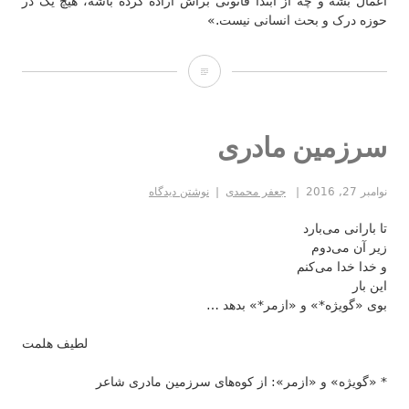
اعمال بشه و چه از ابتدا قانونی براش اراده کرده باشه، هیچ یک در
حوزه درک و بحث انسانی نیست.»
خدا
و
زمان
سرزمین مادری
نوامبر 27, 2016
جعفر محمدی
نوشتن دیدگاه
تا بارانی می‌بارد
زیر آن می‌دوم
و خدا خدا می‌کنم
این بار
بوی «گویژه*» و «ازمر‌*» بدهد …
لطیف هلمت
* «گویژه» و «ازمر»: از کوه‌های سرزمین مادری شاعر