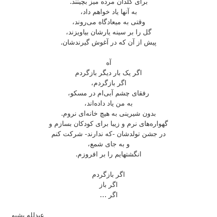
برای گلدان مرده‌ میز بچینند.
به آنها یاد خواهم داد،
وقتی به میعادگاه می‌روند،
گل را بر سینه یارشان بیاویزند،
پیش از آن که در آغوش گیرندشان.
آه
اگر یک بار دیگر بازگردم
اگر بازگردم،
رفقای چشم آبی‌ام در مسکو،
به من یاد داده‌اند،
بدون شیرینی به هیچ خانه‌ای نروم.
گهواره‌های نرم و زیبا برای کودکان بسازم و
در جشن تولدشان -که ندارند- شرکت کنم
و به جای شمع،
انگشتهایم را بر افروزم.
اگر بازگردم
اگر باز
اگر …
عبدلله پشیو