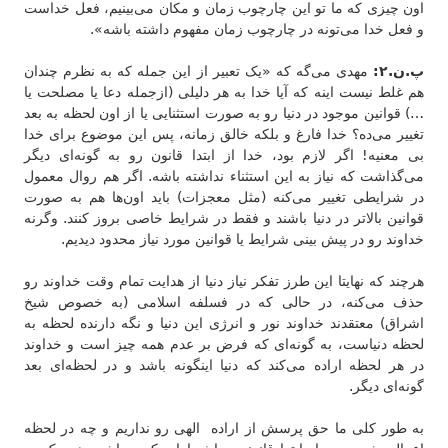
اون چیزی که ما تو این چارچوب زمان و مکان می‌بینیم، فعل خداست
و فعل خدا می‌تونه در چارچوب زمان مفهوم داشته باشه».
پ.ن.۲:
مهدی می‌گه که «یک تعبیر از این جمله که به نظرم چندان
هم غلط نیست اینه که آیا خدا به هر دلیلی (ازجمله دعا یا مصلحت یا
…) قوانین موجود در دنیا رو به صورت استثنایی یا از اون لحظه به بعد
تغییر می‌ده؟ خدا فارغ و بلکه خالق زمانه، پس این موضوع برای خدا
بی معنیه! اگر لازم بود، خدا از ابتدا قانون رو به گونه‌ای دیگر
می‌گذاشت که نیاز به این استثناء نداشته باشه. اگر هم روال معمول
در شرایطی تغییر می‌کنه (مثل معجزات) باید اون‌ها هم به صورت
قوانین بالاتر در دنیا باشند و فقط در شرایط خاصی بروز کنند. وگرنه
خداوند رو در پیش بینی شرایط یا قوانین مورد نیاز محدود دیدیم.
هرچند که نهایتا این طرز تفکر نیاز دنیا از هدایت تمام وقت خداوند رو
حذف می‌کنه، در حالی که در فسلفه اسلامی (به خصوص شیخ
اشراق) معتقدند خداوند نور و انرژی این دنیا و نگه دارنده لحظه به
لحظه دنیاست، به گونه‌ای که فرض بر عدم همه چیز است و خداوند
در هر لحظه اراده می‌کند که دنیا اینگونه باشد و در لحظه‌ای بعد
گونه‌ای دیگر.
به طور کلی ما حق پرسش از اراده الهی رو نداریم و چه در لحظه