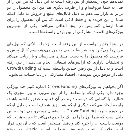
نمی‌دهم چون ریسکش از بین رفته است به این دلیل که من این را از
قبل به شما فروخته‌ام و از طرف دیگری هم من این محصول را دو
برابر به بازار نمی‌دهم به دلیل کانال‌های تبلیغ و فروش به دلیل اینکه
شما از من خریده‌اید و فقط کافی است که من آن محصول را برای
شما ارسال کنم پس در اینجا اتفاقی می‌افتد، یکی از مهم‌ترین
ویژگی‌های اقتصاد مشارکتی از بین بردن واسطه‌ها است.
در اینجا چندین واسطه از بین رفته است ازجمله بانکی که پول‌های
مردم را می‌گیرد و با شرایط خاصی به من می‌دهد، دوم کانال پخش و
فروشی که محصول را به دست مشتری می‌رساند و بازاریابی می‌کند
و تحقیقات بازاری که آژانس‌های تبلیغاتی انجام می‌دهند از بین رفته
است و به دلیل از بین رفتن چندین واسطه است که CrowdFunding
یکی از موفق‌ترین نمونه‌های اقتصاد مشارکتی در دنیا حساب می‌شود.
اگر بخواهیم به ویژگی‌های CrowdFunding اشاره کنیم چند ویژگی
وجود دارد یکی اینکه واسطه‌ها را از بین می‌برد و بین مجری یک
فعالیت با کسانی که دوست دارند در آن فعالیت حضور داشته باشند،
رابطه ایجاد می‌کند، دیگری اینکه همه چیز شفاف است و دلیل اینکه
در حوزه خیریه CrowdFunding با استقبال روبه‌رو می‌شود به این
دلیل است که شما پول‌ها را در یک جا جمع نمی‌کنید تا خیریه هر جا که
دوست داشت آن را خرج کند و دقیقاً مشخص است که با آن پول قرار
است فلان کار انجام شود یعنی شما بر اساس علائقتان به پروژهٔ