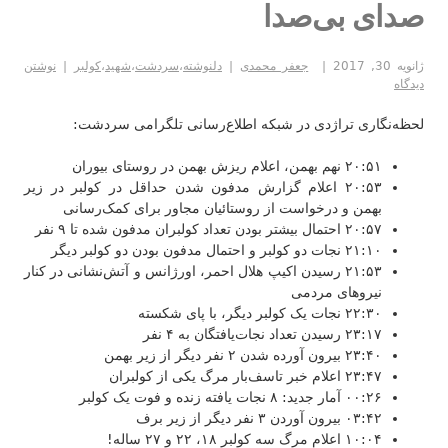
کار
صدای بی‌صدا
ژانویه 30, 2017
جعفر محمدی
دلنوشته
،
سردشت
،
شهید
،
کولبر
نوشتن
دیدگاه
لحظه‌نگاری تراژدی در شبکه اطلاع‌رسانی تلگرامی سردشت:
۲۰:۵۱ نهم بهمن، اعلام ریزش بهمن در روستای بیوران
۲۰:۵۳ اعلام گزارش مدفون شدن حداقل در کولبر در زیر
بهمن و درخواست از روستائیان مجاور برای کمک‌رسانی
۲۰:۵۷ احتمال بیشتر بودن تعداد کولبران مدفون شده تا ۹ نفر
۲۱:۱۰ نجات دو کولبر و احتمال مدفون بودن دو کولبر دیگر
۲۱:۵۳ رسیدن اکیپ هلال احمر، اورژانس و آتش‌نشانی در کنار
نیروهای مردمی
۲۲:۳۰ نجات یک کولبر دیگر، با پای شکسته
۲۳:۱۷ رسیدن تعداد نجات‌یافتگان به ۴ نفر
۲۳:۴۰ بیرون آورده شدن ۲ نفر دیگر از زیر بهمن
۲۳:۴۷ اعلام خبر تاسف‌بار مرگ یکی از کولبران
۰۰:۲۶ آمار جدید: ۸ نجات یافته زنده و فوت یک کولبر
۰۳:۴۲ بیرون آوردن ۳ نفر دیگر از زیر برف
۱۰:۰۴ اعلام مرگ سه کولبر ۱۸، ۲۲ و ۲۷ ساله!