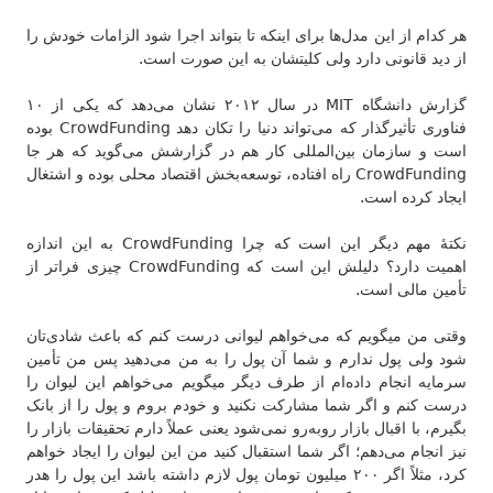
هر کدام از این مدل‌ها برای اینکه تا بتواند اجرا شود الزامات خودش را
از دید قانونی دارد ولی کلیتشان به این صورت است.
گزارش دانشگاه MIT در سال ۲۰۱۲ نشان می‌دهد که یکی از ۱۰
فناوری تأثیرگذار که می‌تواند دنیا را تکان دهد CrowdFunding بوده
است و سازمان بین‌المللی کار هم در گزارشش می‌گوید که هر جا
CrowdFunding راه افتاده، توسعه‌بخش اقتصاد محلی بوده و اشتغال
ایجاد کرده است.
نکتهٔ مهم دیگر این است که چرا CrowdFunding به این اندازه
اهمیت دارد؟ دلیلش این است که CrowdFunding چیزی فراتر از
تأمین مالی است.
وقتی من میگویم که می‌خواهم لیوانی درست کنم که باعث شادی‌تان
شود ولی پول ندارم و شما آن پول را به من می‌دهید پس من تأمین
سرمایه انجام داده‌ام از طرف دیگر میگویم می‌خواهم این لیوان را
درست کنم و اگر شما مشارکت نکنید و خودم بروم و پول را از بانک
بگیرم، با اقبال بازار روبه‌رو نمی‌شود یعنی عملاً دارم تحقیقات بازار را
نیز انجام می‌دهم؛ اگر شما استقبال کنید من این لیوان را ایجاد خواهم
کرد، مثلاً اگر ۲۰۰ میلیون تومان پول لازم داشته باشد این پول را هدر