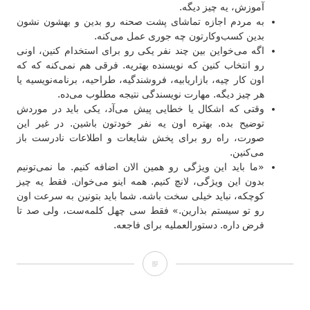
آموزش، یه چیز دیگه.
به مردم اجازه تماشای پشت صحنه رو بدین و بهشون نشون
بدین کسب‌و‌کارتون چه جوری عمل می‌کنه.
اگه می‌خواین بین چند نفر یکی رو برای استخدام کنین، اونی
رو انتخاب کنین که نویسنده بهتریه. فرقی هم نمی‌کنه که که
اون کار چیه، بازاریابیه، فروشندگیه، طراحیه، برنامه‌نویسیه یا
هر چیز دیگه. مهارت نویسندگی نتیجه مطلوب می‌ده.
وقتی که اشکال یا خطایی پیش می‌آد، یکی باید در موردش
توضیح بده. بهتره اون یه نفر خودتون باشین. در غیر این
صورت، راه رو برای پخش شایعات و اطلاعات نادرست باز
می‌کنین.
«ما باید این ویژگی رو همین الان اضافه کنیم. ما نمی‌تونیم
بدون این ویژگی، لانچ کنیم. همه اینو می‌خوان. فقط یه چیز
کوچکه، نباید خیلی سخت باشه. شما باید بتونین به سرعت اون
رو تو سیستم بذارین.» فقط سی چهل کلمه‌ست، ولی صد تا
فرض داره. دستورالعملیه برای فاجعه.
بازنگری
در