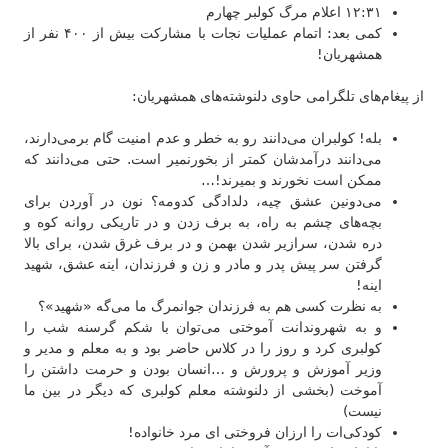
۱۲:۳۱ اعلام مرگ کولبر چهارم
کمی بعد: اتمام عملیات نجات با مشارکت بیش از ۴۰۰ نفر از
همشهریان!
از پیغام‌های تلگرامی حاوی دلنوشته‌های همشهریان:
بله! کولبران می‌دانند رو به خطر و عدم امنیت گام برمی‌دارند،
می‌دانند درآمدشان کمتر از بخورنمیر است. حتی می‌دانند که
ممکن است نخورند و بمیرند!…
می‌دونین عشق چیه، دلدادگی کدومه؟ نون در آوردن برای
بچه‌های چشم به راه، به برف زدن و در تاریکی روانه کوه و
دره شدن، سرازیر شدن بهمن و در برف غرق شدن، برای بالا
گرفتن سر پیش پدر و مادر و زن و فرزندان، اینه عشق، شهید
اینه!
به نظرت کسی هم به فرزندان جوانمرگ ما می‌گه «شهید»؟
و به شهروندانت آموختی می‌توان با شکم گرسنه شب را
کولبری کرد و روز را در کلاس حاضر بود و به معلم و مدیر و
وزیر آموزش و پرورش و …انسان بودن و حرمت داشتن را
آموخت (بخشی از دلنوشته معلم کولبری که دیگر در بین ما
نیست)
کودکی‌ات را ارزان فروختی ای مرد خانواده!