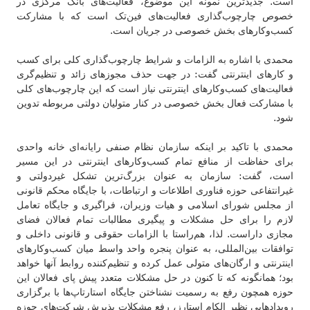
است. جدیدترین نمونه این موضوع،‌ فعالیت‌های بانک مرکزی در
خصوص چارچوب‌گذاری فعالیت‌های فین‌تک است که با مشارکت
کسب‌وکارهای بخش خصوصی در جریان است.
محمدی با اشاره به الزامات و شرایط چارچوب‌گذاری کلی برای کسب
و کارهای اینترنتی گفت: در جهت حذف مجوزهای زائد و تنظیم‌گری
فعالیت‌های کسب‌وکارهای اینترنتی نیاز است که این چارچوب‌های کلی
با مشارکت فعال بخش خصوصی در کنار متولیان دولتی مربوطه تدوین
شود.
محمدی با تاکید بر اینکه سازمان نظام صنفی رایانه‌ای خانه واحدی
برای حفاظت از منافع تمام کسب‌وکارهای اینترنتی در این مسیر
است، گفت: سازمان به عنوان بزرگ‌ترین تشکل غیردولتی و
غیرانتفاعی حوزه فناوری اطلاعات و ارتباطات، با جایگاه محکم قانونی
از مجلس شورای اسلامی و هیات وزیران، فراگیری و جایگاه تعامل
لازم را برای حل مشکلات و پیگیری مطالبات تمام فعالان فضای
مجازی داراست. لذا، هم‌راستا با الزامات حقوقی و قانونی داخلی و
توافقات بین‌المللی، به عنوان پنجره واحد واسط میان کسب‌وکارهای
اینترنتی و ارگان‌های متولی عمل کرده و تنظیم‌کننده روابط آنها خواهد
بود؛ همانگونه که تا کنون در حل مشکلات متعدد پیش پای فعالان این
حوزه همچون رفع به رسمیت نشناختن جایگاه استارتاپ‌ها با برگزاری
رویدادهایی نظیر الکام استارز، رفع مشکلات پذیرش شرکت‌های حوزه