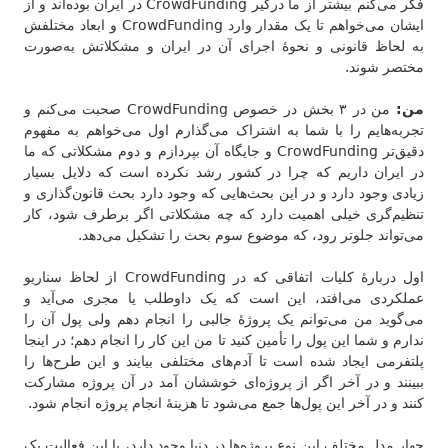
فکر می‌کنم بیشتر از ما درگیر CrowdFunding در ایران بوده‌اند و از
ایشان می‌خواهم تا یک مقدار وارد CrowdFunding و ابعاد مختلفش
به لحاظ قانونی و نحوهٔ اجرای آن در ایران و مشکلاتش به‌صورت
مختصر شوند.
من:
من در ۳ بخش در خصوص CrowdFunding صحبت می‌کنم و
تجربه‌هایم را با شما به اشتراک می‌گذارم اول می‌خواهم به مفهوم
دقیق‌تر CrowdFunding و جایگاه آن بپردازم و دوم مشکلاتی که ما
در ایران داریم که چرا در کشور رشد نکرده است که دلایل بسیار
زیادی وجود دارد و در این بحث‌هایی که وجود دارد بحث قانون‌گذاری و
تنظیم‌گری خیلی اهمیت دارد که چه مشکلاتی اگر برطرف شود، کار
می‌تواند جلوتر رود، که موضوع سوم بحث را تشکیل می‌دهد.
اول دربارهٔ کلیات اتفاقی که در CrowdFunding از لحاظ سناریو
عملکردی می‌افتد، این است که یک داوطلب یا مجری می‌آید و
می‌گوید من می‌توانم یک پروژهٔ جالبی را انجام دهم ولی پول آن را
ندارم و شما این پول را تأمین کنید تا من این کار را انجام دهم؛ در اینجا
پلتفرمی ایجاد شده است تا آدم‌های مختلفی بیایند و این طرح‌ها را
ببینند و در آخر اگر از پروژه‌ای خوششان آمد در آن پروژه مشارکت
کنند و در آخر این پول‌ها جمع می‌شود تا هزینهٔ انجام پروژه انجام شود.
چهار مدل مختلف این نوع پروژه‌ها در دنیا وجود دارد، یا این فعالیت یک