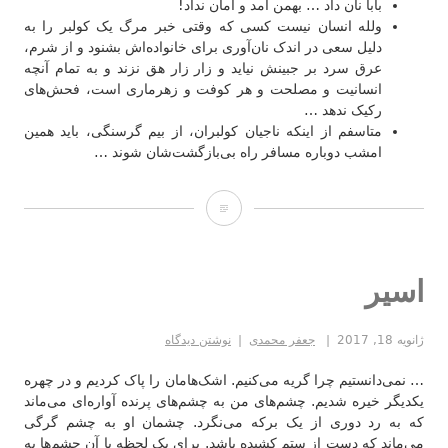
بابا نان داد … بهمن آمد و امان نداد!
ولله انسان نیست کسی که وقتی خبر مرگ یک کولبر را به
دلیل سعی در اندک نان‌آوری برای خانواده‌اش بشنود و از شرم،
عرق سرد بر جبینش نیاید و زار زار هق نزند و به تمام آنچه
انسانیت و مصلحت و هر کوفت و زهرماری است، فحش‌های
رکیک ندهد …
متاسفم از اینکە ناجیان کولبران، از بیم گرسنگی، باید همین
امشب دوبارە مسافر راە بی‌بازگشت‌شان شوند …
صدای
بی‌صدا
اسیر
ژانویه 18, 2017
جعفر محمدی
نوشتن دیدگاه
… نمی‌دانستیم چرا گریه می‌کنیم. اشک‌هامان را پاک کردیم و در چهره
یکدیگر خیره شدیم. چشم‌های من به چشم‌های پرنده آواره‌ای می‌ماند
که به رد دوری از یک برکه می‌نگرد. چشمان او به چشم گرگی
می‌ماند که دست از ستم کشیده باشد. برای یک لحظه با آن چشم‌ها به