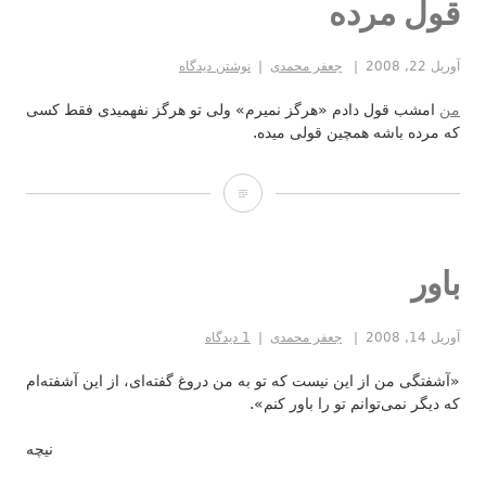
قول مرده
آوریل 22, 2008
جعفر محمدی
نوشتن دیدگاه
من
امشب قول دادم «هرگز نمیرم» ولی تو هرگز نفهمیدی فقط کسی
که مرده باشه همچین قولی میده.
قول
مرده
باور
آوریل 14, 2008
جعفر محمدی
1 دیدگاه
«آشفتگی من از این نیست که تو به من دروغ گفته‌ای، از این آشفته‌ام
که دیگر نمی‌توانم تو را باور کنم».
نیچه