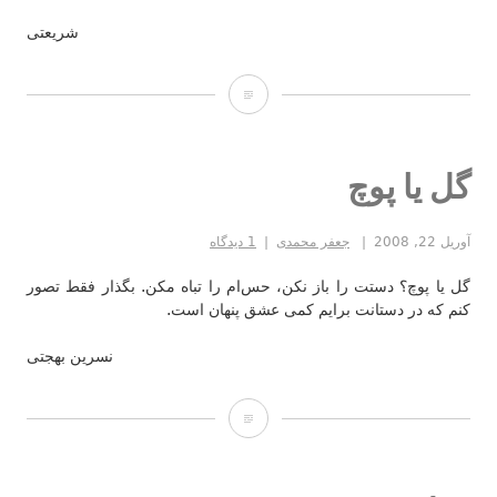
شریعتی
آزادی
گل یا پوچ
آوریل 22, 2008
جعفر محمدی
1 دیدگاه
گل یا پوچ؟ دستت را باز نکن، حس‌ام را تباه مکن. بگذار فقط تصور
کنم که در دستانت برایم کمی عشق پنهان است.
نسرین بهجتی
گل
یا
پوچ