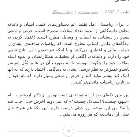
نوامبر 2, 2008
جعفر محمدی
نوشتن دیدگاه
… برای ریاضیدان اهل تقلید، غم دستاوردهای علمی ایشان و دغدغه
معاش دانشگاهی و اندوه تعداد مقالات مطرح است. حرص و سعی
بسیار در دستیابی به اسباب و وسایل مطرح است. اعتماد کردن به
دیدگاه‌های علمی کسانی مطرح است که ریاضیات ساخته‌ی ایشان را
حمایت مالی و اعتباری می‌کنند. و یا اینکه غم تعمیم دادن نتایج علمی
خود را دارند و دغدغه‌ی آگاهی از تحقیقات همکارانشان و اندوه اینکه
مقالات خود را چگونه بنویسند تا به صورت آن در عالم مُثُل شبیه‌تر
باشدو عمیق‌تر به نظر برسد. ایشان به دیدگاهی اعتماد دارند که به آنها
کمک کند بیشتر تولید کنند و حرص و سعی بسیار دارند که نام خود را
در تاریخ ریاضیات ماندنی‌تر کنند…
این متن تکه‌ای بود از یه نوشته‌ی دست‌نویس از دکتر اردشیر با نام
«شهود چیست؟ استدلال چیست؟» که نمی‌دونم آخرش جایی چاپ شد
یا نه؟ من این نوشته رو خیلی دوست دارم. این تکه هم شرح حال
خیلی از آدمایی‌یه که هر روزه می‌بینم…
بی‌راهه