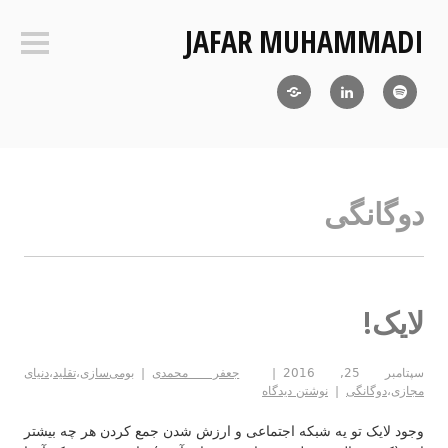
فتن
JAFAR MUHAMMADI
ه
ستون‌ک
حتوا
Blog
LinkedIn
RSS
دوگانگی
لایک!
سپتامبر 25, 2016
جعفر محمدی
بومی‌سازی
،
تقلید
،
دنیای
مجازی
،
دوگانگی
نوشتن دیدگاه
وجود لایک تو یه شبکه اجتماعی و ارزش شدن جمع کردن هر چه بیشتر