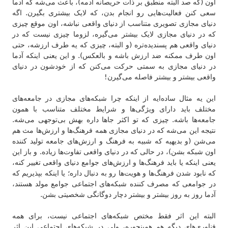
اون (که صد البته منطبق بر ذات حریصانه آدمه)، باعث می‌شه که آدما
سعی کنن فعالیت‌هایی رو انجام بدن، که لایک بیشتری بگیرن. اگه
دنیای مجازی تصویری متناسب از دنیای واقعی‌ نباشه، اون موقع چیزی
که در دنیای مجازی لایک بیشتر می‌گیره، لزوما چیزی نیست که در
دنیای واقعی هم پسندیده‌تره (و البته، چیزی که یه طرف ارزشه، حتی
اون طرف ممکنه ضد ارزش باشه و بالعکس). و این یعنی اینکه آدما
در دنیای مجازی به سمتی حرکت می‌کنن که از خودشون در دنیای
واقعی بیشتر و بیشتر فاصله می‌گیرن!
این یه مثال ساده‌ایه از اینکه چرا شبکه‌های مجازی در جامعه‌های
مختلف باید دارای ویژگی‌ها و شرایط مختلف متناسب با همون
جامعه‌ها باشه. چیزی که تو اکثر جاها داره بهش بی‌توجهی می‌شه.
نتیجه این می‌شه که در دنیای مجازی همه فرهنگ‌ها و ارزش‌ها مث هم
می‌شن (و بدیهیه که شبیه به فرهنگ و ارزش‌های جامعه تولید کننده
اون شبکه بشن)، در حالی که در دنیای واقعی تفاوت‌ها زیاده. و باز این
یعنی اینکه یا باید فرهنگ‌ها و ارزش‌های جوامع دنیای واقعی تغییر کنه،
که نابود شدن فرهنگ‌ها و هویت‌ها رو به دنبال داره؛ یا اینکه بپذیریم که
در جوامعی که مصرف کننده شبکه‌های اجتماعی جوامع مولد هستند،
آدما روز به روز بیشتر و بیشتر دچار دوگانگی شخصیتی بشن.
البته این اثر فقط مختص شبکه‌های اجتماعی نیست، برای همه
فناوری‌های دیگه هم همینجوره، ولی در شبکه‌های اجتماعی این اثر