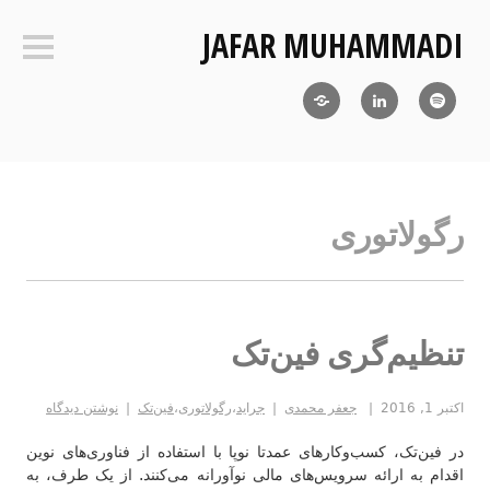
فتن
JAFAR MUHAMMADI
ه
ستون‌ک
حتوا
Blog
LinkedIn
RSS
رگولاتوری
تنظیم‌گری فین‌تک
اکتبر 1, 2016
جعفر محمدی
جراید
،
رگولاتوری
،
فین‌تک
نوشتن دیدگاه
در فین‌تک، کسب‌وکارهای عمدتا نوپا با استفاده از فناوری‌های نوین
اقدام به ارائه سرویس‌های مالی نوآورانه می‌کنند. از یک طرف، به