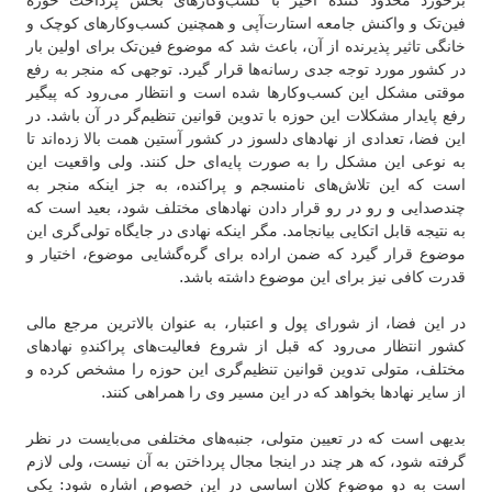
فین‌تک و واکنش جامعه استارت‌آپی و همچنین کسب‌وکارهای کوچک و
خانگی تاثیر پذیرنده از آن، باعث شد که موضوع فین‌تک برای اولین بار
در کشور مورد توجه جدی رسانه‌ها قرار گیرد. توجهی که منجر به رفع
موقتی مشکل این کسب‌وکارها شده است و انتظار می‌رود که پیگیر
رفع پایدار مشکلات این حوزه با تدوین قوانین تنظیم‌گر در آن باشد. در
این فضا، تعدادی از نهادهای دلسوز در کشور آستین همت بالا زده‌اند تا
به نوعی این مشکل را به صورت پایه‌ای حل کنند. ولی واقعیت این
است که این تلاش‌های نامنسجم و پراکنده، به جز اینکه منجر به
چندصدایی و رو در رو قرار دادن نهادهای مختلف شود، بعید است که
به نتیجه قابل اتکایی بیانجامد. مگر اینکه نهادی در جایگاه تولی‌گری این
موضوع قرار گیرد که ضمن اراده برای گره‌گشایی موضوع، اختیار و
قدرت کافی نیز برای این موضوع داشته باشد.
در این فضا، از شورای پول و اعتبار،‌ به عنوان بالاترین مرجع مالی
کشور انتظار می‌رود که قبل از شروع فعالیت‌های پراکندهِ نهادهای
مختلف، متولی تدوین قوانین تنظیم‌گری این حوزه را مشخص کرده و
از سایر نهادها بخواهد که در این مسیر وی را همراهی کنند.
بدیهی است که در تعیین متولی، جنبه‌های مختلفی می‌بایست در نظر
گرفته شود، که هر چند در اینجا مجال پرداختن به آن نیست، ولی لازم
است به دو موضوع کلان اساسی در این خصوص اشاره شود: یکی