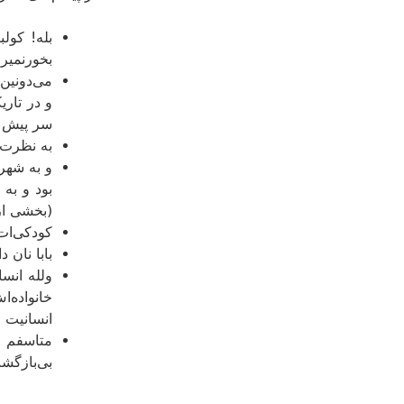
بله! کولب
بخورنمیر
می‌دونین
و در تار
سر پیش پد
به نظرت 
و به شهر
بود و به
(بخشی از
کودکی‌ات 
بابا نان 
ولله انس
خانواده‌
انسانیت 
متاسفم ا
بی‌بازگش