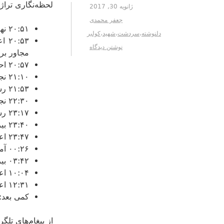
لحظه‌نگاری ترا
ژانویه 30, 2017
جعفر محمدی
۲۰:۵۱ نهم بهمن، اعلام ریزش بهمن در روستای بیوران
دلنوشته
،
سردشت
،
شهید
،
کولبر
:۵۳
نوشتن دیدگاه
مجاور بر
۲۰:۵۷ احتمال بیشتر بودن تعداد کولبران مدفون شده تا ۹ نفر
۲۱:۱۰ نجات دو کولبر و احتمال مدفون بودن دو کولبر دیگر
۲۱:۵۳ رسیدن اکیپ هلال احمر، اورژانس و آتش‌نشانی در کنار نیروهای مردمی
۲۲:۳۰ نجات یک کولبر دیگر، با پای شکسته
۲۳:۱۷ رسیدن تعداد نجات‌یافتگان به ۴ نفر
۲۳:۴۰ بیرون آورده شدن ۲ نفر دیگر از زیر بهمن
۲۳:۴۷ اعلام خبر تاسف‌بار مرگ یکی از کولبران
۰۰:۲۶ آمار جدید: ۸ نجات یافته زنده و فوت یک کولبر
۰۳:۴۲ بیرون آوردن ۳ نفر دیگر از زیر برف
۱۰:۰۴ اعلام مرگ سه کولبر ۱۸، ۲۲ و ۲۷ ساله!
۱۲:۳۱ اعلام مرگ کولبر چهارم
کمی بعد: اتم
از پیغام‌های تل