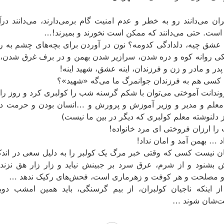
ران می‌دانند رو به خطر و عدم امنیت گام برمی‌دارند، می‌دانند در
 است. حتی می‌دانند که ممکن است نخورند و بمیرند!…
 عشق چیه، دلدادگی کدومه؟ نون در آوردن برای بچه‌های چشم به ر
یکی روانه کوه و دره شدن، سرازیر شدن بهمن و در برف غرق شدن، ب
ر و مادر و زن و فرزندان، اینه عشق، شهید اینه!
کسی هم به فرزندان جوانمرگ ما می‌گه «شهید»؟
وندانت آموختی می‌توان با شکم گرسنه شب را کولبری کرد و روز ر
 معلم و مدیر و وزیر آموزش و پرورش و …انسان بودن و حرمت د
 دلنوشته معلم کولبری که دیگر در بین ما نیست)
را ارزان فروختی ای مرد خانواده!
داد … بهمن آمد و امان نداد!
ان نیست کسی که وقتی خبر مرگ یک کولبر را به دلیل سعی در اندک
اش بشنود و از شرم، عرق سرد بر جبینش نیاید و زار زار هق نزند 
و مصلحت و هر کوفت و زهرماری است، فحش‌های رکیک ندهد …
ز اینکە ناجیان کولبران، از بیم گرسنگی، باید همین امشب دوب
ت‌شان شوند …