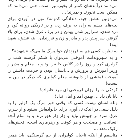
می‌دانند درآمدشان کمتر از بخورنمیر است. حتی می‌دانند که
ممکن است نخورند و بمیرند!…
می‌دونین عشق چیه، دلدادگی کدومه؟ نون در آوردن برای
بچه‌های چشم به راه، به برف زدن و در تاریکی روانه کوه و
دره شدن، سرازیر شدن بهمن و در برف غرق شدن، برای بالا
گرفتن سر پیش پدر و مادر و زن و فرزندان، اینه عشق، شهید
اینه!
به نظرت کسی هم به فرزندان جوانمرگ ما می‌گه «شهید»؟
و به شهروندانت آموختی می‌توان با شکم گرسنه شب را
کولبری کرد و روز را در کلاس حاضر بود و به معلم و مدیر و
وزیر آموزش و پرورش و …انسان بودن و حرمت داشتن را
آموخت (بخشی از دلنوشته معلم کولبری که دیگر در بین ما
نیست)
کودکی‌ات را ارزان فروختی ای مرد خانواده!
بابا نان داد … بهمن آمد و امان نداد!
ولله انسان نیست کسی که وقتی خبر مرگ یک کولبر را به
دلیل سعی در اندک نان‌آوری برای خانواده‌اش بشنود و از شرم،
عرق سرد بر جبینش نیاید و زار زار هق نزند و به تمام آنچه
انسانیت و مصلحت و هر کوفت و زهرماری است، فحش‌های
رکیک ندهد …
متاسفم از اینکە ناجیان کولبران، از بیم گرسنگی، باید همین