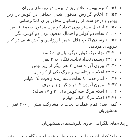
۲۰:۵۱ نهم بهمن، اعلام ریزش بهمن در روستای بیوران
۲۰:۵۳ اعلام گزارش مدفون شدن حداقل در کولبر در زیر
بهمن و درخواست از روستائیان مجاور برای کمک‌رسانی
۲۰:۵۷ احتمال بیشتر بودن تعداد کولبران مدفون شده تا ۹ نفر
۲۱:۱۰ نجات دو کولبر و احتمال مدفون بودن دو کولبر دیگر
۲۱:۵۳ رسیدن اکیپ هلال احمر، اورژانس و آتش‌نشانی در کنار
نیروهای مردمی
۲۲:۳۰ نجات یک کولبر دیگر، با پای شکسته
۲۳:۱۷ رسیدن تعداد نجات‌یافتگان به ۴ نفر
۲۳:۴۰ بیرون آورده شدن ۲ نفر دیگر از زیر بهمن
۲۳:۴۷ اعلام خبر تاسف‌بار مرگ یکی از کولبران
۰۰:۲۶ آمار جدید: ۸ نجات یافته زنده و فوت یک کولبر
۰۳:۴۲ بیرون آوردن ۳ نفر دیگر از زیر برف
۱۰:۰۴ اعلام مرگ سه کولبر ۱۸، ۲۲ و ۲۷ ساله!
۱۲:۳۱ اعلام مرگ کولبر چهارم
کمی بعد: اتمام عملیات نجات با مشارکت بیش از ۴۰۰ نفر از
همشهریان!
از پیغام‌های تلگرامی حاوی دلنوشته‌های همشهریان:
بله! کولبران می‌دانند رو به خطر و عدم امنیت گام برمی‌دارند،