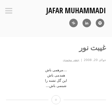
فتن
JAFAR MUHAMMADI
ه
ستون‌ک
حتوا
Blog
LinkedIn
RSS
غیبت نور
جولای 20, 2008
جعفر محمدی
…مرهمی باش
همدمی باش
این گل تشنه را
شبنمی باش…
غیبت
نور