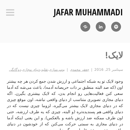
فتن
JAFAR MUHAMMADI
ه
ستون‌ک
حتوا
Blog
LinkedIn
RSS
لایک!
سپتامبر 25, 2016
جعفر محمدی
بومی‌سازی
،
تقلید
،
دنیای مجازی
،
دوگانگی
وجود لایک تو یه شبکه اجتماعی و ارزش شدن جمع کردن هر چه بیشتر
اون (که صد البته منطبق بر ذات حریصانه آدمه)، باعث می‌شه که آدما
سعی کنن فعالیت‌هایی رو انجام بدن، که لایک بیشتری بگیرن. اگه
دنیای مجازی تصویری متناسب از دنیای واقعی‌ نباشه، اون موقع چیزی
که در دنیای مجازی لایک بیشتر می‌گیره، لزوما چیزی نیست که در
دنیای واقعی هم پسندیده‌تره (و البته، چیزی که یه طرف ارزشه، حتی
اون طرف ممکنه ضد ارزش باشه و بالعکس). و این یعنی اینکه آدما
در دنیای مجازی به سمتی حرکت می‌کنن که از خودشون در دنیای
واقعی بیشتر و بیشتر فاصله می‌گیرن!