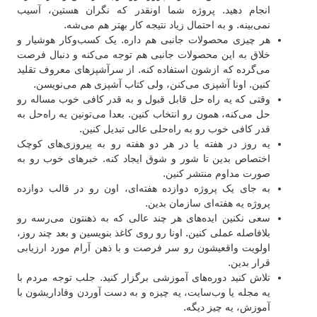
انجام دهید. پروژه شما اونقدر که نگران هستین، آسیب
نمی‌بینه. و به احتمال زیاد نتیجه کار بهتر هم می‌شه.
هر چیزی محصولات جانبی هم داره. یک کسب‌و‌کار هوشیار و
خلاق به این محصولات جانبی هم توجه می‌کنه و دنبال فرصت
می‌گرده که ازشون استفاده کنه. از سرآشپزهای معروف تقلید
کنین. اونا آشپزی می‌کنن، ولی کتاب آشپزی هم می‌نویسن.
وقتی که یه راه حل قابل قبول و به قدر کافی خوب مساله رو
حل می‌کنه، همون رو انتخاب کنین. بعدا می‌تونین یه راه‌حل به
قدر کافی خوب رو به راه‌حلی عالی تبدیل کنین.
یه روز در هفته یا در هر دو هفته رو به پیروزی‌های کوچک
اختصاص بدین تا شور و شوق ایجاد کنه. خبرهای خوب رو به
صورت مداوم منتشر کنین.
به جای یک پروژه دوازده هفته‌ای، اون رو در قالب دوازده
پروژه یه هفته‌ای سازمان بدین.
سعی نکنین ایده‌های هر چند عالی که به ذهنتون می‌رسه رو
بلافاصله عملی کنین. اونا رو روی کاغذ بنویسین و بعد چند روز،
اولویت واقعیشون رو سر فرصت و با ذهن آرام مورد ارزیابی
قرار بدین.
تلاش کنید دوره‌های آموزشی برگزار کنید. جلب توجه مردم با
یه مجله یا وب‌سایت، یه چیزه و به دست آوردن وفاداریشون با
آموزش، یه چیز دیگه.