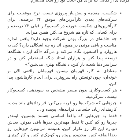
شکست، مقدمه و پیش‌نیاز پیروزی نیست. نرخ موفقیت برای
شرکت‌های بعدی کارآفرین‌های موفق ۳۴ درصده، برای
کارآفرین‌های شکست خورده در کسب‌وکار قبلی ۲۳ درصده و
برای کسایی که تازه هم شروع می‌کنن همین میزانه.
چه جاذبه‌ای در بزرگ بودن شرکت وجود داره؟ یافتن اندازه
مناسب و باقی موندن در همون اندازه چه اشکالی داره؟ کی به
هاروارد و آکسفورد نگاه می‌کنه و می‌گه «اگه این دانشگاه‌ها
توسعه پیدا کنن و هزاران استاد دیگه استخدام کنن و در
سراسر دنیا شعبه باز کنن، دانشگاه بهتری می‌شن؟»
معتادای به کار، قهرمان نیستن. قهرمانان واقعی الان تو
خونه‌ان، چون تونستن راه سریع‌تری برای انجام کارهاشون پیدا
کنن.
هر کسب‌وکاری بدون مسیر مشخص به سوددهی، کسب‌و‌کار
نیست، سرگرمیه.
چیزهایی که شرکت‌ها رو فربه می‌کنن: قراردادهای بلند مدت،
کارمندای زیاد، جلسات، فرایندهای پیچیده و …
فقط به چیزهایی که واقعاً اساسی هستند بچسبین. اونقدر
چیزها رو کم کنین تا فقط مهم‌ترین چیزها باقی بمونن. بعدش
دوباره این کار رو تکرار کنین. همیشه می‌تونین چیزهایی رو
بعدا اضافه کنین. محدوده پروژه رو کوچک‌تر کنین و کار کمتری