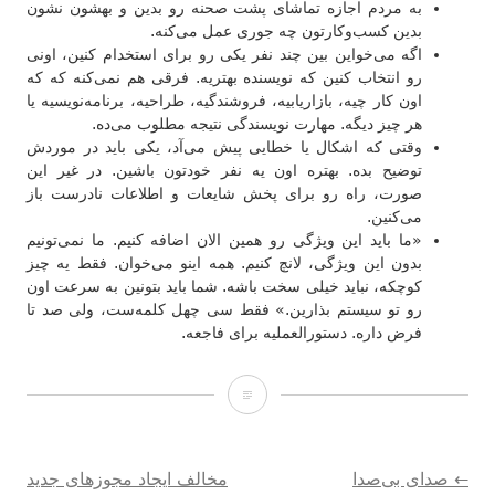
به مردم اجازه تماشای پشت صحنه رو بدین و بهشون نشون
بدین کسب‌و‌کارتون چه جوری عمل می‌کنه.
اگه می‌خواین بین چند نفر یکی رو برای استخدام کنین، اونی
رو انتخاب کنین که نویسنده بهتریه. فرقی هم نمی‌کنه که که
اون کار چیه، بازاریابیه، فروشندگیه، طراحیه، برنامه‌نویسیه یا
هر چیز دیگه. مهارت نویسندگی نتیجه مطلوب می‌ده.
وقتی که اشکال یا خطایی پیش می‌آد، یکی باید در موردش
توضیح بده. بهتره اون یه نفر خودتون باشین. در غیر این
صورت، راه رو برای پخش شایعات و اطلاعات نادرست باز
می‌کنین.
«ما باید این ویژگی رو همین الان اضافه کنیم. ما نمی‌تونیم
بدون این ویژگی، لانچ کنیم. همه اینو می‌خوان. فقط یه چیز
کوچکه، نباید خیلی سخت باشه. شما باید بتونین به سرعت اون
رو تو سیستم بذارین.» فقط سی چهل کلمه‌ست، ولی صد تا
فرض داره. دستورالعملیه برای فاجعه.
بازنگری
در
کار
راهبری
←
صدای بی‌صدا
مخالف ایجاد مجوزهای جدید