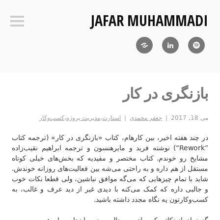
فتن
JAFAR MUHAMMADI
ه
ستون‌ک
حتوا
Blog
LinkedIn
RSS
بازنگری در کار
می 18, 2017
جعفر محمدی
استارت
،
مدیریت پروژه
،
کسب‌وکار
در چند هفته اخیر، بین کارهام، کتاب «بازنگری در کار» (ترجمه کتاب
‪“Rework”‬) نوشته فرید و مایرهنسون و ترجمه ابراهیم نقیب‌زاده
مشایخ رو خوندم. کتاب مختصر و مفیدیه که بخش‌های خیلی کوتاه
مستقل از هم داره و به راحتی می‌شه بین فعالیت‌های روزانه خوندش.
شاید با تمام چیزهایی که می‌گه موافق نباشین، ولی قطعا نکات خوب
و جالبی داره که کمک می‌کنه با دیدی غیر از دید عرف و غالب، به
کسب‌وکارتون یه نگاه مجدد داشته باشید.
گزیده‌ای از نکاتی که برای من جالب بود رو اینجا می‌یارم: